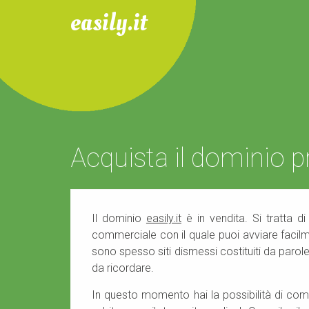
easily.it
Acquista il dominio
Il dominio
easily.it
è in vendita. Si tratta 
commerciale con il quale puoi avviare facilm
sono spesso siti dismessi costituiti da parol
da ricordare.
In questo momento hai la possibilità di com