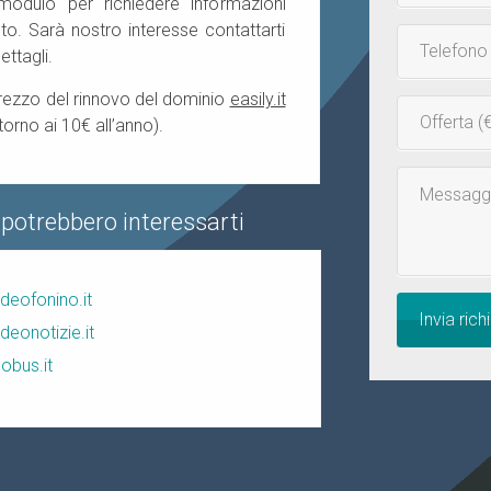
 modulo per richiedere informazioni
o. Sarà nostro interesse contattarti
Telefono
ettagli.
prezzo del rinnovo del dominio
easily.it
Inserisci
torno ai 10€ all’anno).
la
tua
Messaggio
offerta
 potrebbero interessarti
ideofonino.it
Invia rich
ideonotizie.it
lobus.it