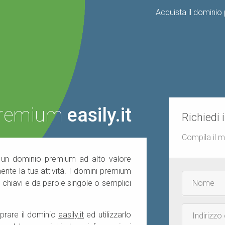
Acquista il domini
 premium
easily.it
Richiedi 
Compila il 
di un dominio premium ad alto valore
ente la tua attività. I domini premium
Nome
e chiavi e da parole singole o semplici
e
cognome
Email
prare il dominio
easily.it
ed utilizzarlo