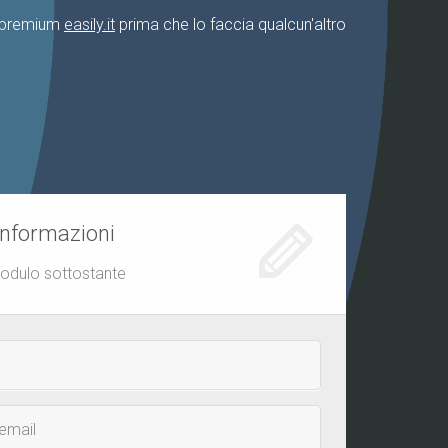
o premium
easily.it
prima che lo faccia qualcun'altro
informazioni
modulo sottostante