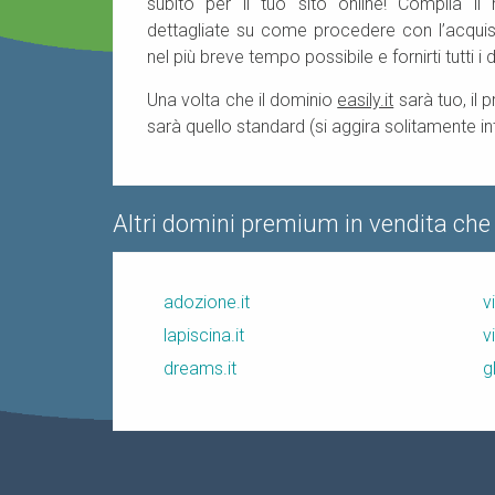
subito per il tuo sito online! Compila il
dettagliate su come procedere con l’acquist
nel più breve tempo possibile e fornirti tutti i d
Una volta che il dominio
easily.it
sarà tuo, il 
sarà quello standard (si aggira solitamente in
Altri domini premium in vendita che
adozione.it
v
lapiscina.it
v
dreams.it
g